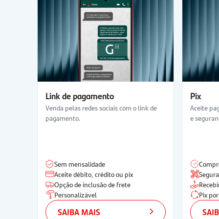
Link de pagamento
Pix
Venda pelas redes sociais com o link de
Aceite pa
pagamento.
e seguran
Sem mensalidade
Compr
Aceite débito, crédito ou pix
Segura
Opção de inclusão de frete
Recebi
Personalizável
Pix po
SAIBA MAIS
SAI