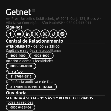
Av. Pres. Juscelino Kubitschek, nº 2041, Conj. 121, Bloco A •
Vila Nova Conceição • São Paulo/SP • CEP 04.543-011
Siga-nos
Central de Relacionamento
ATENDIMENTO - 06h00 às 22h00
Capitais e regiões metropolitanas
4002-4000
4003-4000
Interior e demais localidades
0800-648-8000
WhatsApp
11 97694-6815
Deficiência auditiva e de fala
ATENDIMENTO PREFERENCIAL
Ouvidoria
SEGUNDA À SEXTA - 9:15 ÀS 17:30 EXCETO FERIADOS
Todas as regiões
0800 646 3404