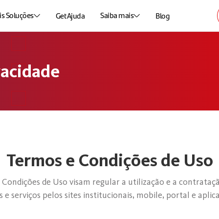
s Soluções
Saiba mais
Get Ajuda
Blog
vacidade
Termos e Condições de Uso
Condições de Uso visam regular a utilização e a contrataçã
e serviços pelos sites institucionais, mobile, portal e apli