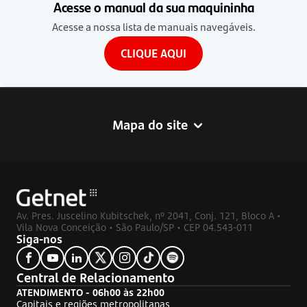
Acesse o manual da sua maquininha
Acesse a nossa lista de manuais navegáveis.
CLIQUE AQUI
Mapa do site
Av. Pres. Juscelino Kubitschek, nº 2041, Conj. 121, Bloco A •
Vila Nova Conceição • São Paulo/SP • CEP 04.543-011
Siga-nos
Central de Relacionamento
ATENDIMENTO - 06h00 às 22h00
Capitais e regiões metropolitanas