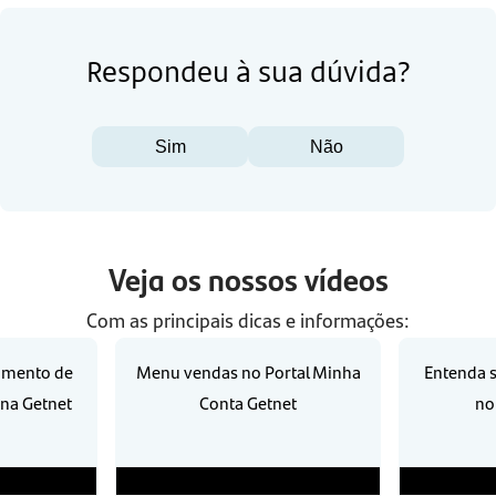
Respondeu à sua dúvida?
Sim
Não
Veja os nossos vídeos
Com as principais dicas e informações:
amento de
Menu vendas no Portal Minha
Entenda s
na Getnet
Conta Getnet
no