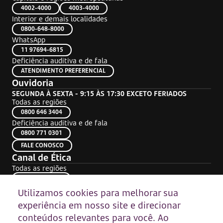
4002-4000
4003-4000
Interior e demais localidades
0800-648-8000
WhatsApp
11 97694-6815
Deficiência auditiva e de fala
ATENDIMENTO PREFERENCIAL
Ouvidoria
SEGUNDA À SEXTA - 9:15 ÀS 17:30 EXCETO FERIADOS
Todas as regiões
0800 646 3404
Deficiência auditiva e de fala
0800 771 0301
FALE CONOSCO
Canal de Ética
Todas as regiões
0800 602 1450
Site
www.contatoseguro.com.br/getnet
Utilizamos cookies para melhorar sua
Canal oficial para registros de denúncias de desvios éticos e condutas
experiência em nosso site e direcionar
irregulares. Para conhecer o regulamento, bem como o nosso Código
de Conduta, acesse o site do canal.
conteúdos relevantes para você. Ao
Código de Conduta Getnet: