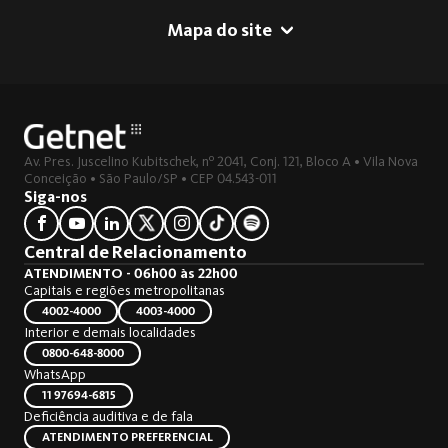
Mapa do site
Av. Pres. Juscelino Kubitschek, nº 2041, Conj. 121, Bloco A • Vila Nova
Conceição • São Paulo/SP • CEP 04.543-011
Siga-nos
Central de Relacionamento
ATENDIMENTO - 06h00 às 22h00
Capitais e regiões metropolitanas
4002-4000
4003-4000
Interior e demais localidades
0800-648-8000
WhatsApp
11 97694-6815
Deficiência auditiva e de fala
ATENDIMENTO PREFERENCIAL