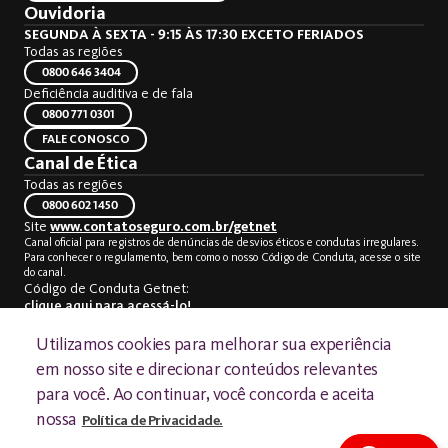
Ouvidoria
SEGUNDA À SEXTA - 9:15 ÀS 17:30 EXCETO FERIADOS
Todas as regiões
0800 646 3404
Deficiência auditiva e de fala
0800 771 0301
FALE CONOSCO
Canal de Ética
Todas as regiões
0800 602 1450
Site
www.contatoseguro.com.br/getnet
Canal oficial para registros de denúncias de desvios éticos e condutas irregulares.
Para conhecer o regulamento, bem como o nosso Código de Conduta, acesse o site
do canal.
Código de Conduta Getnet:
clique aqui para acessá-lo!
Utilizamos cookies para melhorar sua experiência
em nosso site e direcionar conteúdos relevantes
para você. Ao continuar, você concorda e aceita
©2024 Getnet - Todos os direitos reservados
nossa
Política de Privacidade.
CNPJ: 10.440.482/0001-54