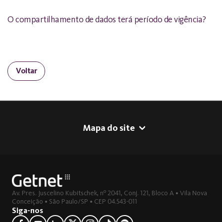
O compartilhamento de dados terá período de vigência?
Voltar
Mapa do site
Av. Pres. Juscelino Kubitschek, nº 2041, Conj. 121, Bloco A • Vila Nova
Conceição • São Paulo/SP • CEP 04.543-011
Siga-nos