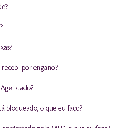
de?
?
axas?
 recebi por engano?
x Agendado?
stá bloqueado, o que eu faço?