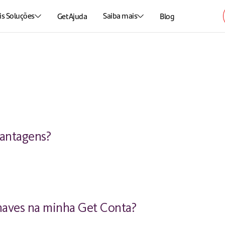
s Soluções
Saiba mais
Get Ajuda
Blog
vantagens?
haves na minha Get Conta?