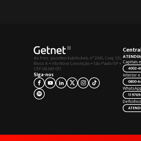
Centra
ATENDIM
Av. Pres. Juscelino Kubitschek, nº 2041, Conj. 121,
Capitais 
Bloco A • Vila Nova Conceição • São Paulo/SP •
CEP 04.543-011
4002-4
Siga-nos
Interior 
0800-6
WhatsAp
11 9769
Deficiênci
ATEND