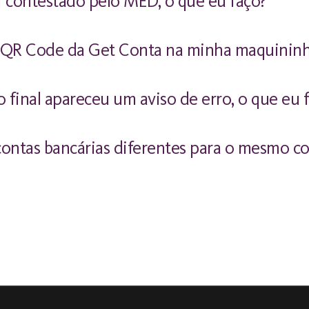
oi contestado pelo MED, o que eu faço?
o QR Code da Get Conta na minha maquinin
o final apareceu um aviso de erro, o que eu 
 contas bancárias diferentes para o mesmo c