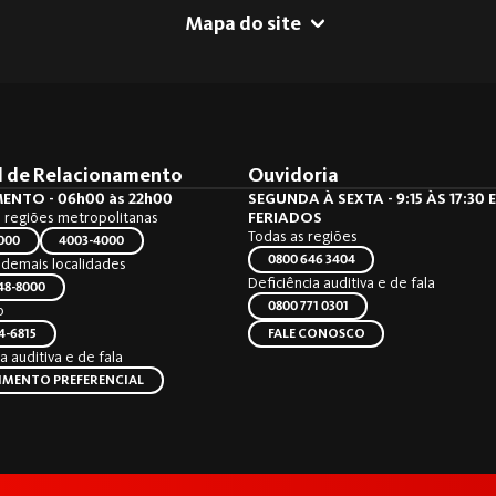
Mapa do site
l de Relacionamento
Ouvidoria
ENTO - 06h00 às 22h00
SEGUNDA À SEXTA - 9:15 ÀS 17:30
e regiões metropolitanas
FERIADOS
Todas as regiões
000
4003-4000
0800 646 3404
e demais localidades
Deficiência auditiva e de fala
48-8000
0800 771 0301
p
4-6815
FALE CONOSCO
a auditiva e de fala
IMENTO PREFERENCIAL