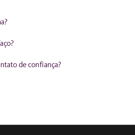
ha?
faço?
ontato de confiança?