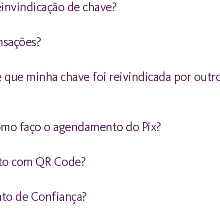
einvindicação de chave?
ansações?
 que minha chave foi reivindicada por outr
omo faço o agendamento do Pix?
nto com QR Code?
to de Confiança?