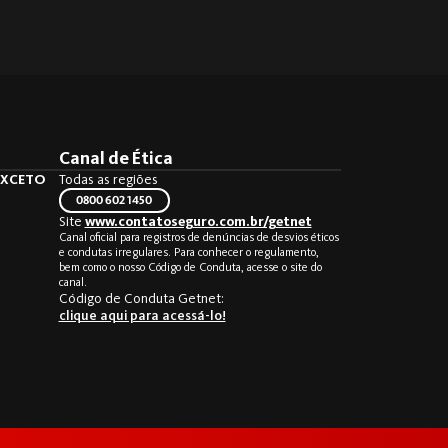
Canal de Ética
 EXCETO
Todas as regiões
0800 602 1450
Site
www.contatoseguro.com.br/getnet
Canal oficial para registros de denúncias de desvios éticos
e condutas irregulares. Para conhecer o regulamento,
bem como o nosso Código de Conduta, acesse o site do
canal.
Código de Conduta Getnet:
clique aqui para acessá-lo!