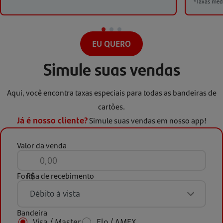
*Taxas med
EU QUERO
Simule suas vendas
Aqui, você encontra taxas especiais para todas as bandeiras de
cartões.
Simule suas vendas em nosso app!
Já é nosso cliente?
Valor da venda
Forma de recebimento
R$
Débito à vista
Bandeira
Débito à vista
Visa / Master
Elo / AMEX