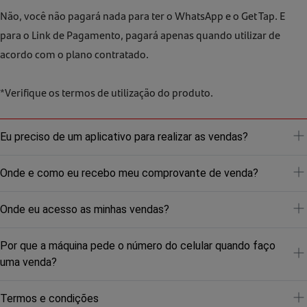
Não, você não pagará nada para ter o WhatsApp e o Get Tap. E
para o Link de Pagamento, pagará apenas quando utilizar de
acordo com o plano contratado.
*Verifique os termos de utilização do produto.
Eu preciso de um aplicativo para realizar as vendas?
Não, a maquininha funciona com um chip de telefonia móvel
Onde e como eu recebo meu comprovante de venda?
(GPRS).
Você receberá o comprovante de venda no seu e-mail cadastrado
Onde eu acesso as minhas vendas?
na Getnet sempre que realizar uma venda.
Você pode usar o aplicativo Getnet Brasil para gerenciar suas
Por que a máquina pede o número do celular quando faço
vendas ou acessar o
.
Portal Minha Conta
uma venda?
A máquina pede o número de celular para enviar as informações
Termos e condições