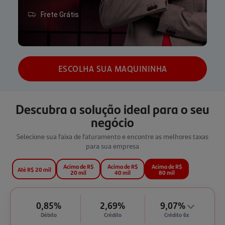
Frete Grátis
ESCOLHA SUA MAQUININHA
Descubra a solução ideal para o seu
negócio
Selecione sua faixa de faturamento e encontre as melhores taxas
para sua empresa
Acima de R$
Acima de R$
Acima de R$
Até R$ 20 mil
20 mil
40 mil
80 mil
0,85%
2,69%
9,07%
Débito
Crédito
Crédito 6x