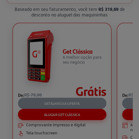
Baseado em seu faturamento, você tem
R$ 319,69
de
desconto no aluguel das maquininhas
Get Clássica
A melhor opção para
seu negócio
Grátis
De:
R$ 79,90
De:
R$ 1
DETALHES DA OFERTA
ALUGAR GET CLÁSSICA
Comprovante impresso e digital
Aces
negó
Tela touchscreen
Comp