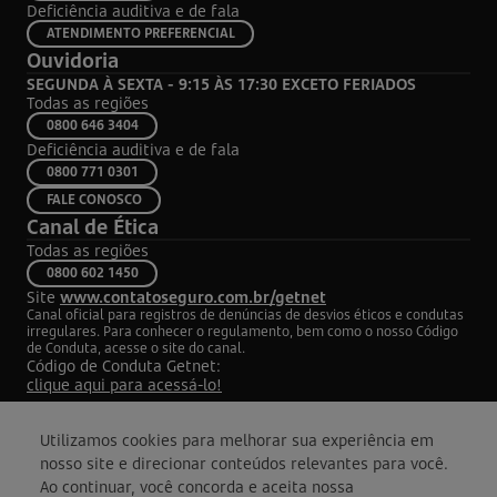
Deficiência auditiva e de fala
Condições para a contratação da Oferta
ATENDIMENTO PREFERENCIAL
Ouvidoria
O valor do desconto na utilização das maquininhas do mês
SEGUNDA À SEXTA - 9:15 ÀS 17:30 EXCETO FERIADOS
vigente será concedido com base no faturamento do mesmo mês.
Todas as regiões
Quanto maior for o faturamento, maior será o desconto aplicado.
0800 646 3404
Deficiência auditiva e de fala
A adesão à oferta está condicionada à abertura da Get Conta,
0800 771 0301
mediante aceite expresso dos termos, realizado via opt-in digital.
FALE CONOSCO
Após a abertura, a Get Conta poderá ser usada como domicílio
Canal de Ética
bancário para recebimento de suas vendas em até 2 dias úteis da
Todas as regiões
0800 602 1450
data das transações e conclusão do cadastro.
Site
www.contatoseguro.com.br/getnet
Caso o cliente não seja elegível à Get Conta, ele poderá indicar
Canal oficial para registros de denúncias de desvios éticos e condutas
irregulares. Para conhecer o regulamento, bem como o nosso Código
outro domicílio bancário nos canais digitais da Getnet
de Conduta, acesse o site do canal.
Código de Conduta Getnet:
continuando apto para os descontos vinculados à oferta.
clique aqui para acessá-lo!
Importante saber
Utilizamos cookies para melhorar sua experiência em
Para receber o desconto no aluguel da maquininha no mês
nosso site e direcionar conteúdos relevantes para você.
Ao continuar, você concorda e aceita nossa
©2024 Getnet - Todos os direitos reservados
vigente, você precisa ter atingido as metas de faturamento no