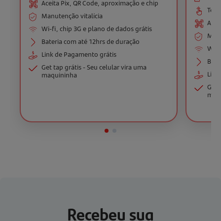
Aceita Pix, QR Code, aproximação e chip
Tela
Manutenção vitalícia
Acei
Wi-fi, chip 3G e plano de dados grátis
Manu
Bateria com até 12hrs de duração
Wi-f
Link de Pagamento grátis
Bate
Get tap grátis - Seu celular vira uma
Link
maquininha
Get 
maq
Recebeu sua