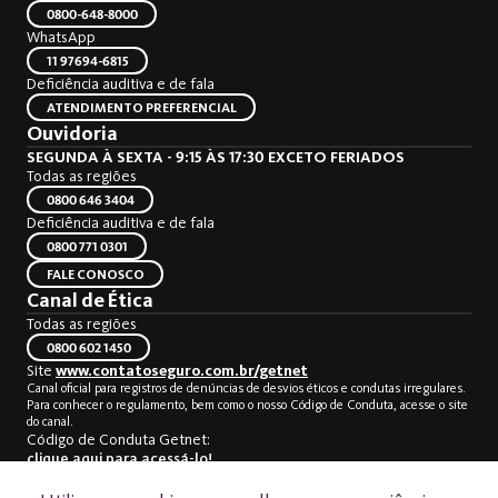
0800-648-8000
WhatsApp
11 97694-6815
Deficiência auditiva e de fala
ATENDIMENTO PREFERENCIAL
Ouvidoria
SEGUNDA À SEXTA - 9:15 ÀS 17:30 EXCETO FERIADOS
Todas as regiões
0800 646 3404
Deficiência auditiva e de fala
0800 771 0301
FALE CONOSCO
Canal de Ética
Todas as regiões
0800 602 1450
Site
www.contatoseguro.com.br/getnet
Canal oficial para registros de denúncias de desvios éticos e condutas irregulares.
Para conhecer o regulamento, bem como o nosso Código de Conduta, acesse o site
do canal.
Código de Conduta Getnet:
clique aqui para acessá-lo!