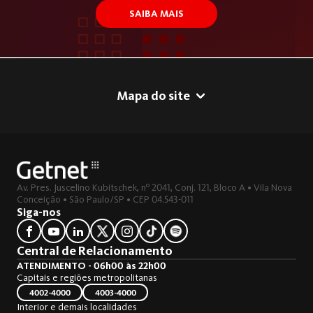
SAIBA MAIS
Mapa do site
Av. Pres. Juscelino Kubitschek, nº 2041, Conj. 121, Bloco A • Vila Nova
Conceição • São Paulo/SP • CEP 04.543-011
Siga-nos
Central de Relacionamento
ATENDIMENTO - 06h00 às 22h00
Capitais e regiões metropolitanas
4002-4000
4003-4000
Interior e demais localidades